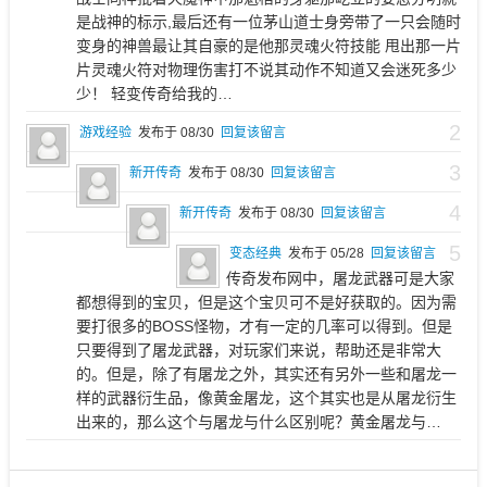
是战神的标示,最后还有一位茅山道士身旁带了一只会随时
变身的神兽最让其自豪的是他那灵魂火符技能 甩出那一片
片灵魂火符对物理伤害打不说其动作不知道又会迷死多少
少！ 轻变传奇给我的…
2
游戏经验
发布于 08/30
回复该留言
3
新开传奇
发布于 08/30
回复该留言
4
新开传奇
发布于 08/30
回复该留言
5
变态经典
发布于 05/28
回复该留言
传奇发布网中，屠龙武器可是大家
都想得到的宝贝，但是这个宝贝可不是好获取的。因为需
要打很多的BOSS怪物，才有一定的几率可以得到。但是
只要得到了屠龙武器，对玩家们来说，帮助还是非常大
的。但是，除了有屠龙之外，其实还有另外一些和屠龙一
样的武器衍生品，像黄金屠龙，这个其实也是从屠龙衍生
出来的，那么这个与屠龙与什么区别呢？黄金屠龙与…