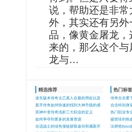
说，帮助还是非常
外，其实还有另外
品，像黄金屠龙，
来的，那么这个与
龙与…
精选推荐
热门标
迷失版本传奇太乙真人在最的用处以及
传奇合击要
具体剖析
新开传奇如何快速的找到大神升级的感
合击特别身
觉
冥神中变传奇浅析三大职业的定义
神器天龙圣
热门职业专
如何争夺到更多的发展资源
破馆珍剑热
合适战士的绿色项链获取途径和属新开
甚么
法师抢bos