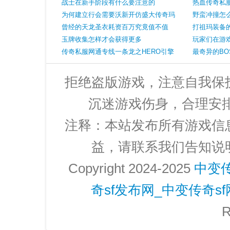
传奇外传sf性介绍
战士在新手阶段有什么要注意的
热血传奇私
为何建立行会需要沃新开仿盛大传奇玛
开心的事情
野蛮冲撞怎
号角原来和比奇国王心病有关系
曾经的天龙圣衣耗资百万究竟值不值
打祖玛装备
玉牌收集怎样才会获得更多
玩家们在游
传奇私服网通专线一条龙之HERO引擎
最奇异的B
至尊骰王脚本
和屠龙
拒绝盗版游戏，注意自我保
沉迷游戏伤身，合理安
注释：本站发布所有游戏信
益，请联系我们告知说
Copyright 2024-2025
中变
奇sf发布网_中变传奇s
R