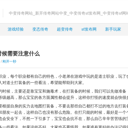
中变传奇网站_新开传奇网站中变_中变传奇sf发布网_中变传奇sf网
游戏经验
变态传奇
超变传奇
sf发布网
新手玩家
时候需要注意什么
 /
刚开一秒
职业，每个职业都有自己的特色，小老弟在游戏中玩的是道士职业，玩了
人对道士打装备的一些看法，希望能帮助到大家。
的时候，主要还是靠宝宝和施毒术，在打装备的时候，我们可以先做准备
等级越高，那么宝宝的各方面属性都会提升，这样你打怪的速度就会快很
要根据自身的实力去地图打装备，不要去那些自己都打不过的地方去打装
和朋友一起去，这样自己也没有那么危险。在打只能的时候，最好是一个
也会安全下，不然一下引多了，宝宝也会抗不在，那么自己辛辛苦苦练的
备一些看法，如果说的不好，大家也不要怪我。如果谁有更好的办法记得告