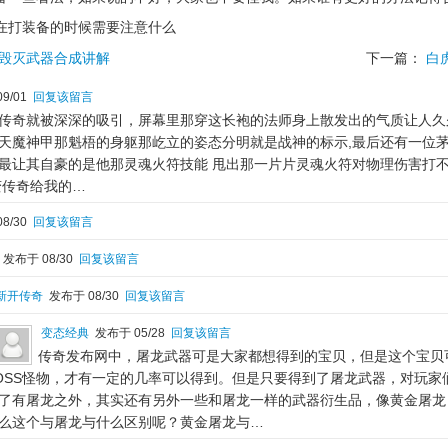
在打装备的时候需要注意什么
毁灭武器合成讲解
下一篇：
白
9/01
回复该留言
传奇就被深深的吸引，屏幕里那穿这长袍的法师身上散发出的气质让人久
天魔神甲那魁梧的身躯那屹立的姿态分明就是战神的标示,最后还有一位
最让其自豪的是他那灵魂火符技能 甩出那一片片灵魂火符对物理伤害打
变传奇给我的…
8/30
回复该留言
发布于 08/30
回复该留言
新开传奇
发布于 08/30
回复该留言
变态经典
发布于 05/28
回复该留言
传奇发布网中，屠龙武器可是大家都想得到的宝贝，但是这个宝贝
OSS怪物，才有一定的几率可以得到。但是只要得到了屠龙武器，对玩家
了有屠龙之外，其实还有另外一些和屠龙一样的武器衍生品，像黄金屠龙
么这个与屠龙与什么区别呢？黄金屠龙与…