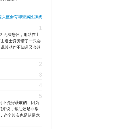
虎头盔会有哪些属性加成
1
久无法忘怀，那站在土
茅山道士身旁带了一只会
不说其动作不知道又会迷
2
3
4
5
可不是好获取的。因为
们来说，帮助还是非常
，这个其实也是从屠龙