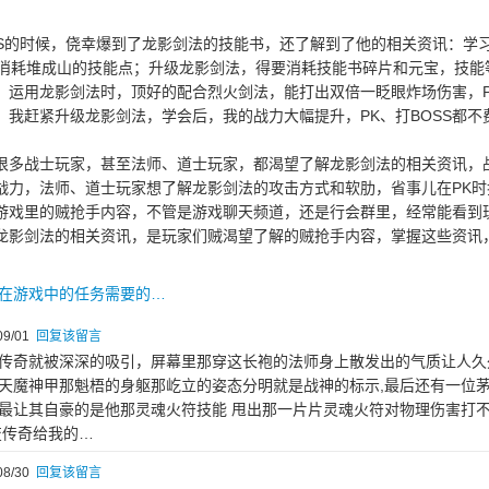
SS的时候，侥幸爆到了龙影剑法的技能书，还了解到了他的相关资讯：学
得消耗堆成山的技能点；升级龙影剑法，得要消耗技能书碎片和元宝，技能
；运用龙影剑法时，顶好的配合烈火剑法，能打出双倍一眨眼炸场伤害，PK
，我赶紧升级龙影剑法，学会后，我的战力大幅提升，PK、打BOSS都不
很多战士玩家，甚至法师、道士玩家，都渴望了解龙影剑法的相关资讯，
战力，法师、道士玩家想了解龙影剑法的攻击方式和软肋，省事儿在PK时
游戏里的贼抢手内容，不管是游戏聊天频道，还是行会群里，经常能看到
龙影剑法的相关资讯，是玩家们贼渴望了解的贼抢手内容，掌握这些资讯
在游戏中的任务需要的…
9/01
回复该留言
传奇就被深深的吸引，屏幕里那穿这长袍的法师身上散发出的气质让人久
天魔神甲那魁梧的身躯那屹立的姿态分明就是战神的标示,最后还有一位
最让其自豪的是他那灵魂火符技能 甩出那一片片灵魂火符对物理伤害打
变传奇给我的…
8/30
回复该留言