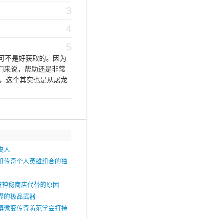
3
4
5
可不是好获取的。因为
们来说，帮助还是非常
，这个其实也是从屠龙
皮人
组传奇个人英雄组合的独
被神秘商店代替的原因
界的极品武器
慎微变传奇防范学会打持