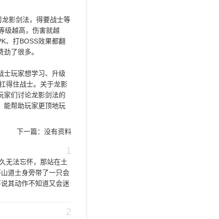
习龙影剑法，得要战士等
等级越高，伤害就越
、打BOSS效果都翻
费劲了很多。
战士玩家想学习、升级
扛得住战士。关于龙影
玩家们讨论龙影剑法的
，能帮助玩家更顶地玩
下一篇：
没有资料
1
久无法忘怀，那站在土
茅山道士身旁带了一只会
不说其动作不知道又会迷
2