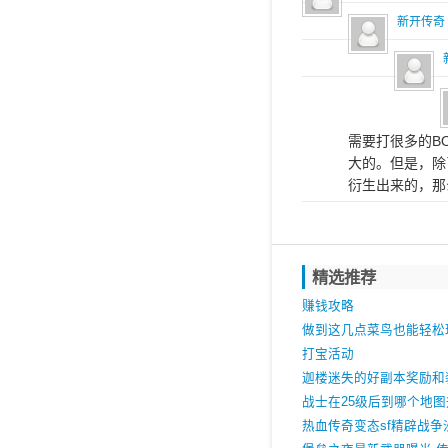
新开传奇
需要打很多的B
大的。但是，除
衍生出来的，那
精选推荐
赚钱攻略
做到这几点菜鸟也能轻松玩
大极品业
打宝活动
迦楼迷失的好副本奖励和
战士在25级后到哪个地
些？
热血传奇变态sf精辟战争