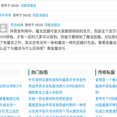
发布于 08/30
回复该留言
新开传奇
发布于 08/30
回复该留言
变态经典
发布于 05/28
回复该留言
传奇发布网中，屠龙武器可是大家都想得到的宝贝，但是这个宝贝
OSS怪物，才有一定的几率可以得到。但是只要得到了屠龙武器，对玩家
了有屠龙之外，其实还有另外一些和屠龙一样的武器衍生品，像黄金屠龙
么这个与屠龙与什么区别呢？黄金屠龙与…
热门标签
传奇私服
外形奇特且属性强悍的最新开传奇金色
爱情是一个橡
转法师职176
装备星王护腕
热血传奇合击私服消费力大R玩家的乐
靓装中变私服
园是怎么炼成的
辅助职业之道士的彪悍
特
装备都是比较
玄链一些必要材料的获取途径
富甲天下D场
图升级会快一
霸服是热血传奇家族鼎盛时期的一种现
凶猛最靓开眼
沙巴克之战怎
象
以往抢手如今凉凉的四个顶尖属性你还
玩道士就要谨