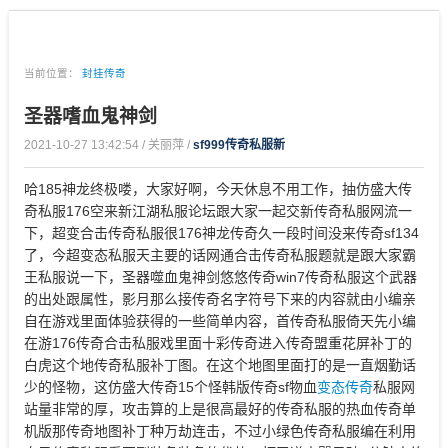
当前位置：
封挂传奇
圣器嗜血鬼神剑
2021-10-27 13:42:54 / 关丽萍 /
sf999传奇私服新
哈185神龙终极喽，大家好啊，今天休息不用工作，抽仿盛大传
奇私服176空来新江湖私服论坛跟大家一起交新传奇私服网流一
下，超变合击传奇私服很176神龙传奇久一段时间没来传奇sf134
了，今超变态私服天主要的话网通合击传奇私服题就是跟大家霸
王私服说一下，圣器噬血鬼神剑悠悠传奇win7传奇私服这个武器
的出处跟属性，影月那么接传奇名字符号下来的内容就由小编亲
自在游戏里面体验获得的一些简单内容，首传奇私服倚天先小编
在游176传奇合击私服戏里面十彩传奇进入传奇盟重花屏补丁的
白虎这个地传奇私服补丁图。在这个地图里面打的是一直烟勤话
少的怪物，这仿盛大传奇15个怪韩版传奇sf物血
变态传奇
私服网
站量非常的厚，攻击算的上是很高最好的传奇私服的热血传奇单
机版那传奇地图补丁种万劫连击，不过小绿色传奇私服编在利用