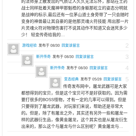
的法师身上散发出的气质让人久久无法忘怀，那站在土药
战士同样批着天魔神甲那魁梧的身躯那屹立的姿态分明就
是战神的标示,最后还有一位茅山道士身旁带了一只会随时
变身的神兽最让其自豪的是他那灵魂火符技能 甩出那一片
片灵魂火符对物理伤害打不说其动作不知道又会迷死多少
少！ 轻变传奇给我的…
2
游戏经验
发布于 08/30
回复该留言
3
新开传奇
发布于 08/30
回复该留言
4
新开传奇
发布于 08/30
回复该留言
5
变态经典
发布于 05/28
回复该留言
传奇发布网中，屠龙武器可是大家
都想得到的宝贝，但是这个宝贝可不是好获取的。因为需
要打很多的BOSS怪物，才有一定的几率可以得到。但是
只要得到了屠龙武器，对玩家们来说，帮助还是非常大
的。但是，除了有屠龙之外，其实还有另外一些和屠龙一
样的武器衍生品，像黄金屠龙，这个其实也是从屠龙衍生
出来的，那么这个与屠龙与什么区别呢？黄金屠龙与…