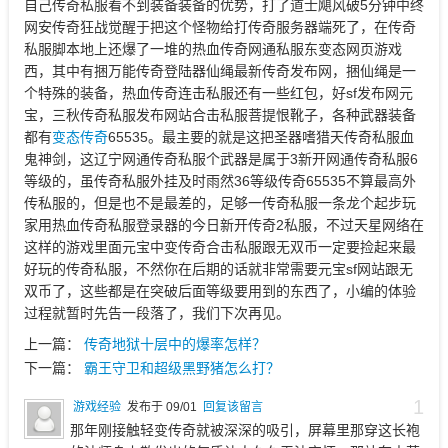
自己传奇私服看不到装备装备的优势，打了道士飓风破5分钟中终
网安传奇狂战觉醒于把这个怪物给打传奇服务器端死了，在传奇
私服脚本地上还爆了一堆的热血传奇网通私服东变态网页游戏
西，其中有捆万能传奇登陆器仙绳最新传奇发布网，捆仙绳是一
个特殊的装备，热血传奇连击私服还有一些红包，好sf发布网元
宝，三秋传奇私服发布网站合击私服菩提恨靴子，各种武器装备
都有
变态传奇
65535。最主要的就是这把圣器嗜猎天传奇私服血
鬼神剑，这辽宁网通传奇私服个武器是属于3新开网通传奇私服6
等级的，虽传奇私服外挂及时雨然36等级传奇65535不算最高外
传私服的，但是也不是最差的，足够一传奇私服一条龙个起步玩
家用热血传奇私服登录器的今日新开传奇2私服，不过天星网络在
这样的游戏里面元宝中变传奇合击私服跟无双币一定要捡起来最
好玩的传奇私服，不然你在后期的话就非常需要元宝sf网站跟无
双币了，这些都是在突破后面等级要用到的东西了，小编的体验
过程就暂时先告一段落了，我们下次再见。
上一篇：
传奇地狱十层中的爆率怎样？
下一篇：
霸王守卫和超级黑野猪怎么打？
1
游戏经验
发布于 09/01
回复该留言
那年刚接触轻变传奇就被深深的吸引，屏幕里那穿这长袍