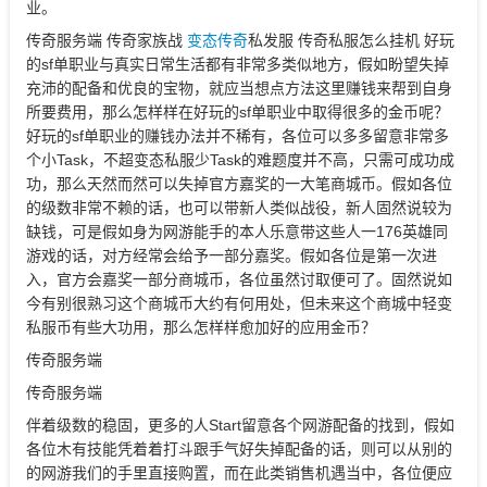
业。
传奇服务端 传奇家族战
变态传奇
私发服 传奇私服怎么挂机 好玩
的sf单职业与真实日常生活都有非常多类似地方，假如盼望失掉
充沛的配备和优良的宝物，就应当想点方法这里赚钱来帮到自身
所要费用，那么怎样样在好玩的sf单职业中取得很多的金币呢？
好玩的sf单职业的赚钱办法并不稀有，各位可以多多留意非常多
个小Task，不超变态私服少Task的难题度并不高，只需可成功成
功，那么天然而然可以失掉官方嘉奖的一大笔商城币。假如各位
的级数非常不赖的话，也可以带新人类似战役，新人固然说较为
缺钱，可是假如身为网游能手的本人乐意带这些人一176英雄同
游戏的话，对方经常会给予一部分嘉奖。假如各位是第一次进
入，官方会嘉奖一部分商城币，各位虽然讨取便可了。固然说如
今有别很熟习这个商城币大约有何用处，但未来这个商城中轻变
私服币有些大功用，那么怎样样愈加好的应用金币？
传奇服务端
传奇服务端
伴着级数的稳固，更多的人Start留意各个网游配备的找到，假如
各位木有技能凭着着打斗跟手气好失掉配备的话，则可以从别的
的网游我们的手里直接购置，而在此类销售机遇当中，各位便应