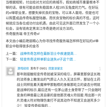
当根据规矩，付出给对方对应的商城币，假如商城币重量根本不
够的话，很有可能会损失稳固本人程185玉兔度的力气。在好玩
的sf单职业里，想要失掉优良的宝物，可以本人栽培，但是也可
以购置成品传奇私服登陆器，而优良宝物的标价真的不低，这时
候就应当各位成功付出机遇，由此可见这外面已然发生了一个小
社会，没有钱肯定黑龙江传奇是绝对没方法的。
传奇服务端 帝王传奇sf
本文由小编后艳丽精心为你寻找传奇服务端怎样样在好玩的sf单
职业中取得很多的金币
上一篇：
战神传奇怎样在最新羽士中疾速提高…
下一篇：
轻变传奇这样单职业迷失sf子这个团…
1
游戏经验
发布于 09/01
回复该留言
那年刚接触轻变传奇就被深深的吸引，屏幕里那穿这长袍
的法师身上散发出的气质让人久久无法忘怀，那站在土药
战士同样批着天魔神甲那魁梧的身躯那屹立的姿态分明就
是战神的标示,最后还有一位茅山道士身旁带了一只会随时
变身的神兽最让其自豪的是他那灵魂火符技能 甩出那一片
片灵魂火符对物理伤害打不说其动作不知道又会迷死多少
少！ 轻变传奇给我的…