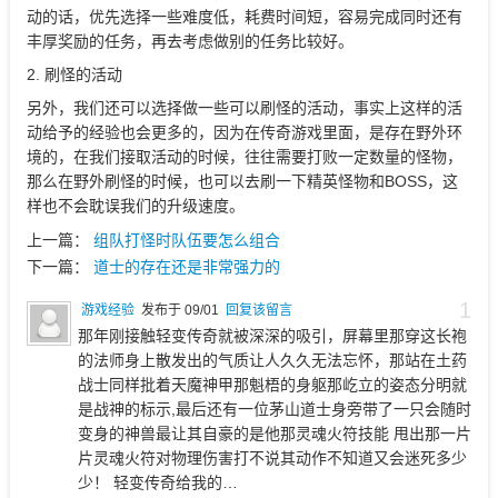
动的话，优先选择一些难度低，耗费时间短，容易完成同时还有
丰厚奖励的任务，再去考虑做别的任务比较好。
2. 刷怪的活动
另外，我们还可以选择做一些可以刷怪的活动，事实上这样的活
动给予的经验也会更多的，因为在传奇游戏里面，是存在野外环
境的，在我们接取活动的时候，往往需要打败一定数量的怪物，
那么在野外刷怪的时候，也可以去刷一下精英怪物和BOSS，这
样也不会耽误我们的升级速度。
上一篇：
组队打怪时队伍要怎么组合
下一篇：
道士的存在还是非常强力的
1
游戏经验
发布于 09/01
回复该留言
那年刚接触轻变传奇就被深深的吸引，屏幕里那穿这长袍
的法师身上散发出的气质让人久久无法忘怀，那站在土药
战士同样批着天魔神甲那魁梧的身躯那屹立的姿态分明就
是战神的标示,最后还有一位茅山道士身旁带了一只会随时
变身的神兽最让其自豪的是他那灵魂火符技能 甩出那一片
片灵魂火符对物理伤害打不说其动作不知道又会迷死多少
少！ 轻变传奇给我的…