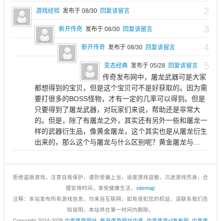
2
游戏经验
发布于 08/30
回复该留言
3
新开传奇
发布于 08/30
回复该留言
4
新开传奇
发布于 08/30
回复该留言
5
变态经典
发布于 05/28
回复该留言
传奇发布网中，屠龙武器可是大家
都想得到的宝贝，但是这个宝贝可不是好获取的。因为需
要打很多的BOSS怪物，才有一定的几率可以得到。但是
只要得到了屠龙武器，对玩家们来说，帮助还是非常大
的。但是，除了有屠龙之外，其实还有另外一些和屠龙一
样的武器衍生品，像黄金屠龙，这个其实也是从屠龙衍生
出来的，那么这个与屠龙与什么区别呢？黄金屠龙与…
拒绝盗版游戏，注意自我保护，谨防受骗上当，适度游戏益脑，沉迷游戏伤身，合
理安排时间，享受健康生活，
sitemap
注释：本站发布所有游戏信息，均来自互联网，如有侵犯您的权益，请联系我们告
知说明，本站将在第一时间内删除。
Copyright 2024-2025
中变传奇网站_新开传奇网站中变_中变传奇sf发布网_中变传