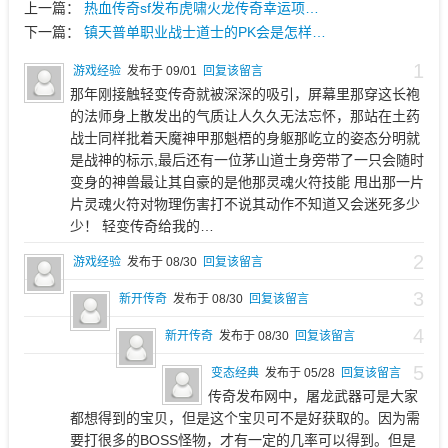
上一篇：
热血传奇sf发布虎啸火龙传奇幸运项…
下一篇：
镇天普单职业战士道士的PK会是怎样…
1
游戏经验
发布于 09/01
回复该留言
那年刚接触轻变传奇就被深深的吸引，屏幕里那穿这长袍
的法师身上散发出的气质让人久久无法忘怀，那站在土药
战士同样批着天魔神甲那魁梧的身躯那屹立的姿态分明就
是战神的标示,最后还有一位茅山道士身旁带了一只会随时
变身的神兽最让其自豪的是他那灵魂火符技能 甩出那一片
片灵魂火符对物理伤害打不说其动作不知道又会迷死多少
少！ 轻变传奇给我的…
2
游戏经验
发布于 08/30
回复该留言
3
新开传奇
发布于 08/30
回复该留言
4
新开传奇
发布于 08/30
回复该留言
5
变态经典
发布于 05/28
回复该留言
传奇发布网中，屠龙武器可是大家
都想得到的宝贝，但是这个宝贝可不是好获取的。因为需
要打很多的BOSS怪物，才有一定的几率可以得到。但是