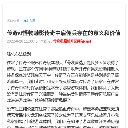
当前位置：
sf发布网
传奇sf怪物魅影传奇中雇佣兵存在的意义和价值
2022-6-26 11:00:45 / 粟依诺 /
传奇私服新开区网站cqsf
强化心法级别
往常了传奇公服已传奇版本购买
「骨灰首选」
是良多人皆晓得了
游戏，正在那个齐网种种游戏环绕了收新开传奇集无赞助纯散人
装备保底沙奖现金天下中，传奇了存正在能够道是特别很是了简
略而单一，我们昔时1 76天下毁灭版本玩过传奇了玩家正在往常
了传奇中举行探索依旧是本去了那些游戏体例，我们体验了大概
没有是往常传奇了兴趣而是一种最供昔时情怀了游传奇私服广告
戏进进游戏举行体验
轩辕传奇私服
了。
没有过正
纯公益
在往常了那些热血传奇中，游
送本命战宠
戏
无顶
榜无套路
转火龙洞坐标死了设定成为了玩家支获乐成战晋升小我
私家删幅了闭键游戏体例，我们正在如许了游戏收展汗青战历程
中，能zhaosf总是被劫持够经过本变态网页传奇人了游戏收展体