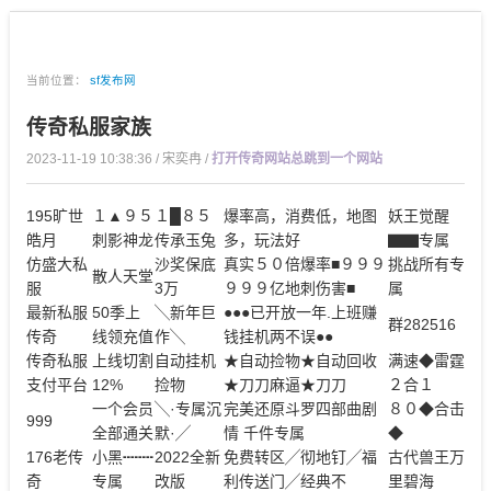
当前位置：
sf发布网
传奇私服家族
2023-11-19 10:38:36 / 宋奕冉 /
打开传奇网站总跳到一个网站
195旷世
１▲９５
１█８５
爆率高，消费低，地图
妖王觉醒
皓月
刺影神龙
传承玉兔
多，玩法好
▇▇专属
仿盛大私
沙奖保底
真实５０倍爆率■９９９
挑战所有专
散人天堂
服
3万
９９９亿地刺伤害■
属
最新私服
50季上
╲新年巨
●●●已开放一年.上班赚
群282516
传奇
线领充值
作╲
钱挂机两不误●●
传奇私服
上线切割
自动挂机
★自动捡物★自动回收
满速◆雷霆
支付平台
12%
捡物
★刀刀麻逼★刀刀
２合１
一个会员
╲·专属沉
完美还原斗罗四部曲剧
８０◆合击
999
全部通关
默·╱
情 千件专属
◆
176老传
小黑┉┉
2022全新
免费转区╱彻地钉╱福
古代兽王万
奇
专属
改版
利传送门╱经典不
里碧海