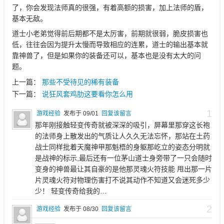
了，你会发现法师真的很强，有着高额的损害，加上法师的盾，
基本无敌。
道士小老弟觉得前后期都不是太厉害，前期就很弱，脆皮损害也
低，往往会因为提升太慢而导致相应的连累，道士的输出基本就
靠神兽了，但是如果你的装备还可以，基本也是没有太大的问
题。
上一篇：
那些不受待见的稀有装备
下一篇：
说狂风套鸡肋这要看你怎么用
1
游戏经验
发布于 09/01
回复该留言
那年刚接触轻变传奇就被深深的吸引，屏幕里那穿这长袍
的法师身上散发出的气质让人久久无法忘怀，那站在土药
战士同样批着天魔神甲那魁梧的身躯那屹立的姿态分明就
是战神的标示,最后还有一位茅山道士身旁带了一只会随时
变身的神兽最让其自豪的是他那灵魂火符技能 甩出那一片
片灵魂火符对物理伤害打不说其动作不知道又会迷死多少
少！ 轻变传奇给我的…
2
游戏经验
发布于 08/30
回复该留言