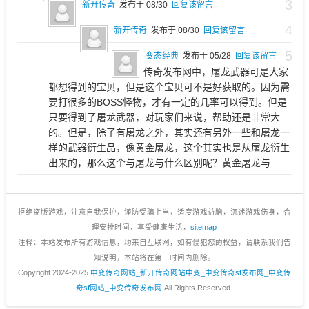
3
新开传奇
发布于 08/30
回复该留言
4
新开传奇
发布于 08/30
回复该留言
5
变态经典
发布于 05/28
回复该留言
传奇发布网中，屠龙武器可是大家
都想得到的宝贝，但是这个宝贝可不是好获取的。因为需
要打很多的BOSS怪物，才有一定的几率可以得到。但是
只要得到了屠龙武器，对玩家们来说，帮助还是非常大
的。但是，除了有屠龙之外，其实还有另外一些和屠龙一
样的武器衍生品，像黄金屠龙，这个其实也是从屠龙衍生
出来的，那么这个与屠龙与什么区别呢？黄金屠龙与…
拒绝盗版游戏，注意自我保护，谨防受骗上当，适度游戏益脑，沉迷游戏伤身，合
理安排时间，享受健康生活，
sitemap
注释：本站发布所有游戏信息，均来自互联网，如有侵犯您的权益，请联系我们告
知说明，本站将在第一时间内删除。
Copyright 2024-2025
中变传奇网站_新开传奇网站中变_中变传奇sf发布网_中变传
奇sf网站_中变传奇发布网
All Rights Reserved.