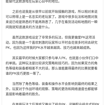
能替代这款游戏在玩家心目中的地位。
之前也说我是从很早以前就开始接触的游戏，所以相对来说
可以称得上是一名忠实的老玩家了。游戏中很多玩法和地图对我
来说已经是熟悉的不能再熟悉了，几乎在看到活动和地图的一瞬
间我就知道通关的方法是什么。
虽然这款游戏设定了非常多的玩法，但我更偏爱PK这项活
动，因为我是一个喜欢刺激的玩家所以平时会花很多时间去研究
PK，也因为这样我的PK水平越来越高、技巧也越来越成熟。
其实最早的时候大家都只参与单人PK，也就是小伙伴们口中
的单挑。这种玩法是比较讲究策略和技巧的，因为如果双方的角
色等级和装备都相差不大的话，那么谁能赢得最终的比赛就要看
谁的PK技巧更胜一筹了。
当然除了角色等级、装备和操作水平会影响到最终的结果之
外，玩家对于作战环境的观察、策略的更改和网络速度也都能够
直接影响着最终的胜负。
在单挑玩法之后游戏又推出了组合PK，这种职业组合式的PK