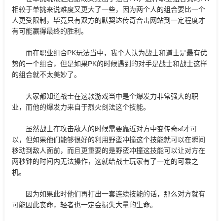
相较于单挑来说难度又更大了一些，因为两个人的组合要比一个
人更受限制，毕竟只有双方的默契达传奇合击网站到一定程度才
有可能赢得最终的胜利。
而在职业组合PK玩法当中，我个人认为战士和道士是最有优
势的一个组合，但是如果PK的时候遇到的对手是战士和战士这样
的组合就不太美妙了。
大家都知道战士在这款游戏当中是个爆发力非常强大的职
业，而他的爆发力来自于烈火剑法这个技能。
虽然战士在攻击敌人的时候需要靠近对方中变传奇sf才可
以，但如果他们能够很好的利用野蛮冲撞这个技能就可以在瞬间
移动到敌人面前，而且更重要的是野蛮冲撞这技能可以让对方在
两秒钟的时间内无法操作，这就给战士玩家有了一定的可乘之
机。
因为如果此时他们再打出一套连续技能的话，那么对方就有
可能因此丧命，轻者也一定会损失大量的生命。