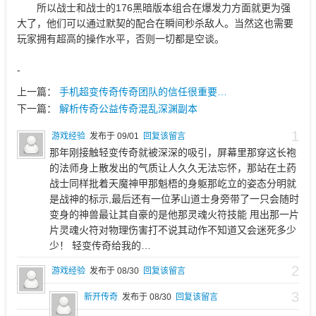
所以战士和战士的176黑暗版本组合在爆发力方面就更为强
大了，他们可以通过默契的配合在瞬间秒杀敌人。当然这也需要
玩家拥有超高的操作水平，否则一切都是空谈。
-
上一篇：
手机超变传奇传奇团队的信任很重要…
下一篇：
解析传奇公益传奇混乱深渊副本
1
游戏经验
发布于 09/01
回复该留言
那年刚接触轻变传奇就被深深的吸引，屏幕里那穿这长袍
的法师身上散发出的气质让人久久无法忘怀，那站在土药
战士同样批着天魔神甲那魁梧的身躯那屹立的姿态分明就
是战神的标示,最后还有一位茅山道士身旁带了一只会随时
变身的神兽最让其自豪的是他那灵魂火符技能 甩出那一片
片灵魂火符对物理伤害打不说其动作不知道又会迷死多少
少！ 轻变传奇给我的…
2
游戏经验
发布于 08/30
回复该留言
3
新开传奇
发布于 08/30
回复该留言