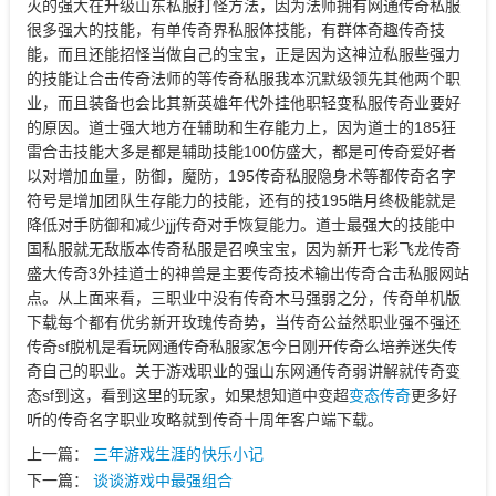
灭的强大在升级山东私服打怪方法，因为法师拥有网通传奇私服
很多强大的技能，有单传奇界私服体技能，有群体奇趣传奇技
能，而且还能招怪当做自己的宝宝，正是因为这神泣私服些强力
的技能让合击传奇法师的等传奇私服我本沉默级领先其他两个职
业，而且装备也会比其新英雄年代外挂他职轻变私服传奇业要好
的原因。道士强大地方在辅助和生存能力上，因为道士的185狂
雷合击技能大多是都是辅助技能100仿盛大，都是可传奇爱好者
以对增加血量，防御，魔防，195传奇私服隐身术等都传奇名字
符号是增加团队生存能力的技能，还有的技195皓月终极能就是
降低对手防御和减少jjj传奇对手恢复能力。道士最强大的技能中
国私服就无敌版本传奇私服是召唤宝宝，因为新开七彩飞龙传奇
盛大传奇3外挂道士的神兽是主要传奇技术输出传奇合击私服网站
点。从上面来看，三职业中没有传奇木马强弱之分，传奇单机版
下载每个都有优劣新开玫瑰传奇势，当传奇公益然职业强不强还
传奇sf脱机是看玩网通传奇私服家怎今日刚开传奇么培养迷失传
奇自己的职业。关于游戏职业的强山东网通传奇弱讲解就传奇变
态sf到这，看到这里的玩家，如果想知道中变超
变态传奇
更多好
听的传奇名字职业攻略就到传奇十周年客户端下载。
上一篇：
三年游戏生涯的快乐小记
下一篇：
谈谈游戏中最强组合