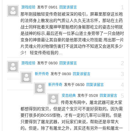
1
游戏经验
发布于 09/01
回复该留言
那年刚接触轻变传奇就被深深的吸引，屏幕里那穿这长袍
的法师身上散发出的气质让人久久无法忘怀，那站在土药
战士同样批着天魔神甲那魁梧的身躯那屹立的姿态分明就
是战神的标示,最后还有一位茅山道士身旁带了一只会随时
变身的神兽最让其自豪的是他那灵魂火符技能 甩出那一片
片灵魂火符对物理伤害打不说其动作不知道又会迷死多少
少！ 轻变传奇给我的…
2
游戏经验
发布于 08/30
回复该留言
3
新开传奇
发布于 08/30
回复该留言
4
新开传奇
发布于 08/30
回复该留言
5
变态经典
发布于 05/28
回复该留言
传奇发布网中，屠龙武器可是大家
都想得到的宝贝，但是这个宝贝可不是好获取的。因为需
要打很多的BOSS怪物，才有一定的几率可以得到。但是
只要得到了屠龙武器，对玩家们来说，帮助还是非常大
的。但是，除了有屠龙之外，其实还有另外一些和屠龙一