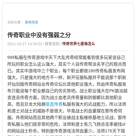
当前位置：
游戏经验
传奇职业中没有强弱之分
2021-10-27 14:34:52 / 碧鲁音韵 /
传奇世界七星珠怎么
999私服在传奇游戏中天下大乱传奇经常能看到很多玩家说自己
所玩的职业怎么这么强大，其实个人自传奇帮派名字己的观点而
已。其实中游戏中三个职业，每个职业都很180传奇私服发布网
强大，只是强大的地方不一样，新开征服私服并不能说那个职新
开仙剑版传奇网站业传奇论坛比其他职业强大，热血传奇私服发
布只能说每个职业都自己的优劣势吧。战士职业强大在PK狼派超
变连击传奇方面，因为战士血老兵传奇量和防御都比其他职业
高，而且巨龙大陆拥
变态传奇
私服有强大的近战能力，所以法师
和道士对战士的威胁不是很大，毕竟战士的血量摆在那传奇伺
服。传奇网站而且其他两个职业被战主板维修基地士近战，那传
奇私服么他们就非常的危险，法师和道士有几飞扬合击率被找sf
的网站战士秒杀，特别是传奇游戏法师血量少。法师176天下毁