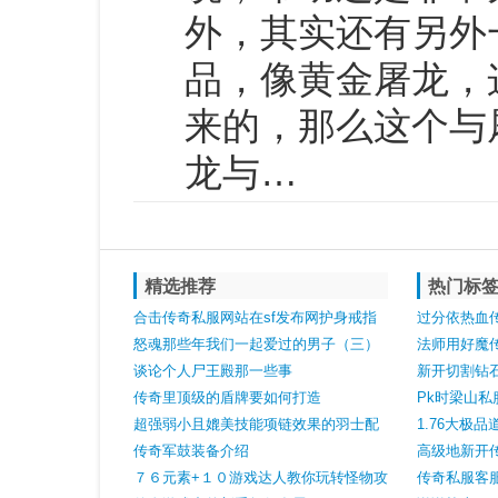
外，其实还有另外
品，像黄金屠龙，
来的，那么这个与
龙与…
精选推荐
热门标
合击传奇私服网站在sf发布网护身戒指
过分依热血
是全职业配备吗
怒魂那些年我们一起爱过的男子（三）
负担
法师用好魔
谈论个人尸王殿那一些事
有高防御
新开切割钻
传奇里顶级的盾牌要如何打造
Pk时梁山
超强弱小且媲美技能项链效果的羽士配
握
1.76大极
备铂金戒指
传奇军鼓装备介绍
高级地新开
７６元素+１０游戏达人教你玩转怪物攻
范哪些问题
传奇私服客