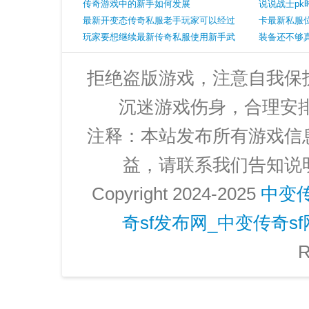
城
传奇游戏中的新手如何发展
自身的安全
说说战士p
最新开变态传奇私服老手玩家可以经过
法
卡最新私服
参加行会的方法迷失
玩家要想继续最新传奇私服使用新手武
装备还不够
器修理方式介绍
拒绝盗版游戏，注意自我保
沉迷游戏伤身，合理安
注释：本站发布所有游戏信
益，请联系我们告知说
Copyright 2024-2025
中变
奇sf发布网_中变传奇s
R