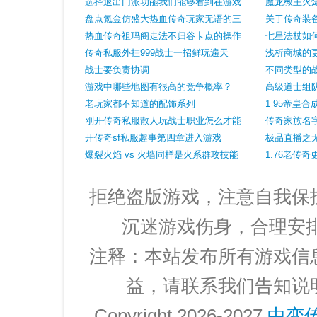
选择退出门派功能我们能够看到在游戏
魔龙教主火爆
改版之后更注重自由
盘点氪金仿盛大热血传奇玩家无语的三
关于传奇装
件事最后一件令人崩溃
热血传奇祖玛阁走法不归谷卡点的操作
七星法杖如
方案
传奇私服外挂999战士一招鲜玩遍天
浅析商城的
战士要负责协调
影响
不同类型的
游戏中哪些地图有很高的竞争概率？
服时的一些
高级道士组
老玩家都不知道的配饰系列
析
1 95帝皇
刚开传奇私服散人玩战士职业怎么才能
传奇家族名
失掉合格发育
开传奇sf私服趣事第四章进入游戏
（四）
极品直播之
爆裂火焰 vs 火墙同样是火系群攻技能
抗 学会挣
1.76老传
哪个更好
拒绝盗版游戏，注意自我保
沉迷游戏伤身，合理安
注释：本站发布所有游戏信
益，请联系我们告知说
Copyright 2026-2027
中变