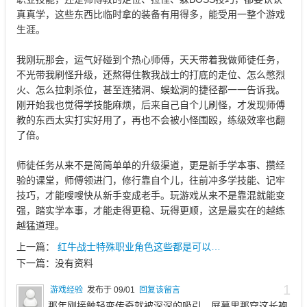
真真学，这些东西比临时拿的装备有用得多，能受用一整个游戏
生涯。
我刚玩那会，运气好碰到个热心师傅，天天带着我做师徒任务，
不光带我刷怪升级，还熬得住教我战士的打底的走位、怎么憋烈
火、怎么拉刺杀位，甚至连猪洞、蜈蚣洞的捷径都一一告诉我。
刚开始我也觉得学技能麻烦，后来自己自个儿刷怪，才发现师傅
教的东西太实打实好用了，再也不会被小怪围殴，练级效率也翻
了倍。
师徒任务从来不是简简单单的升级渠道，更是新手学本事、攒经
验的课堂，师傅领进门，修行靠自个儿，往前冲多学技能、记牢
技巧，才能嗖嗖快从新手变成老手。玩游戏从来不是靠混就能变
强，踏实学本事，才能走得更稳、玩得更顺，这是最实在的越练
越猛道理。
上一篇：
红牛战士特殊职业角色这些都是可以…
下一篇：
没有资料
1
游戏经验
发布于 09/01
回复该留言
那年刚接触轻变传奇就被深深的吸引，屏幕里那穿这长袍