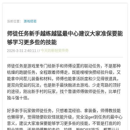
当前位置：
游戏经验
师徒任务新手越练越猛最中心建议大家准保要能
够学习更多些的技能
2026-3-31 2:40:11 / /
今天的新轻变传奇
师徒任务是游戏里专门给新手和师傅设置的联动任务，不是那种
枯燥的跑腿任务，全程跟着师傅走，既能嗖嗖快攒经验升级，又
能拿中间茬儿装备和材料，师傅也能拿活跃度和少见得很道具，
是双向受益的玩法，也是新手最快融进去游戏、少走弯路的顶好
的途径，刚出新手村的玩家，找个靠谱师傅做师徒任务，比单打
独斗强十倍。
好多新手玩家做师徒任务，只想着混经验、拿装备，师傅教技能
也懒得学，觉得随便砍砍怪就能升级，完全没get到任务的最中心
意义，建议大家准保要能够学习更多些的技能，不管是打底的的
职业技能，还是师傅教的走位、拉怪、躲BOSS技巧，都要认认