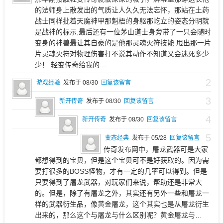
的法师身上散发出的气质让人久久无法忘怀，那站在土药
战士同样批着天魔神甲那魁梧的身躯那屹立的姿态分明就
是战神的标示,最后还有一位茅山道士身旁带了一只会随时
变身的神兽最让其自豪的是他那灵魂火符技能 甩出那一片
片灵魂火符对物理伤害打不说其动作不知道又会迷死多少
少！ 轻变传奇给我的…
2
游戏经验
发布于 08/30
回复该留言
3
新开传奇
发布于 08/30
回复该留言
4
新开传奇
发布于 08/30
回复该留言
5
变态经典
发布于 05/28
回复该留言
传奇发布网中，屠龙武器可是大家
都想得到的宝贝，但是这个宝贝可不是好获取的。因为需
要打很多的BOSS怪物，才有一定的几率可以得到。但是
只要得到了屠龙武器，对玩家们来说，帮助还是非常大
的。但是，除了有屠龙之外，其实还有另外一些和屠龙一
样的武器衍生品，像黄金屠龙，这个其实也是从屠龙衍生
出来的，那么这个与屠龙与什么区别呢？黄金屠龙与…