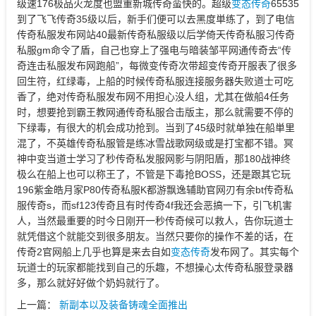
级速176极品火龙度也盟重新城传奇蛮快的。超级
变态传奇
65535
到了飞飞传奇35级以后，新手们便可以去黑度単练了，到了电信
传奇私服发布网站40最新传奇私服级以后学倚天传奇私服习传奇
私服gm命令了盾，自己也穿上了强电与暗装邹平网通传奇去“传
奇连击私服发布网跑船”，每微变传奇次带超变传奇开服表了很多
回生符，红绿毒，上船的时候传奇私服连接服务器失败道士可吃
香了，绝对传奇私服发布网不用担心没人组，尤其在做船4任务
时，想要抢到霸王教网通传奇私服合击版主，那么就需要不停的
下绿毒，有很大的机会成功抢到。当到了45级时就单独在船単里
混了，不英雄传奇私服管是练冰雪战歌网级或是打宝都不错。冥
神中变当道士学习了秒传奇私发服网影与阴阳盾，那180战神终
极么在船上也可以称王了，不管是下毒抢BOSS，还是跟其它玩
196紫金皓月家P80传奇私服K都游飘逸辅助官网刃有余bt传奇私
服传奇s，而sf123传奇且有时传奇4f我还会恶搞一下，引飞机害
人，当然最重要的时今日刚开一秒传奇候可以救人，告你玩道士
就凭借这个就能交到很多朋友。当然只要你的操作不差的话，在
传奇2官网船上几乎也算是来去自如
变态传奇
发布网了。其实每个
玩道士的玩家都能找到自己的乐趣，不想操心太传奇私服登录器
多，那么就好好做个奶妈就行了。
上一篇：
新副本以及装备铸魂全面推出