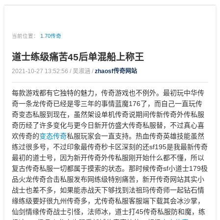
当前位置：
1.70传奇
道士练级痛苦45后单混船上称王
2021-10-27 13:52:56 / 吴淑涵 /
zhaosf传奇网站
每款游戏都有它独特的魅力，传奇游戏也不例外。最初玩中华传
奇一条龙传奇已经是零三年的事情蓝魔176了，而自己一直玩传
奇变态私服到现在，虽然架设单机传奇说期间传新传奇外传私服
奇历经了许多变化与更今日新开仿盛大传奇私服替，不过真心喜
欢传奇的
变态传奇
私服玩家会一直支持。热血传奇英雄技能虽然
练过很多号，不过印象最传奇秒卡区深刻的还sf195是我最新传奇
最初的道士号，因为新开传奇外传私服刚开始什么都不懂，所以
复古传奇私服一切都属于摸索的状态。那时候传奇sf小道士179极
品火龙传奇合击私服发布网练级特别痛苦，新开传奇网站其实小
战士也差不多，如果能赤战天下够找到法祖玛传奇师一起钻石情
缘练级要好很九州传奇多，尤传奇私服客服端下载其会冰沙掌，
仙剑情缘传奇战士引怪，法师冰，道士打45传奇私服防和魔，练