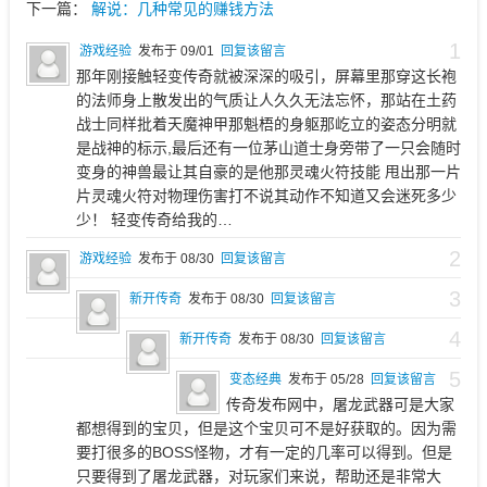
下一篇：
解说：几种常见的赚钱方法
1
游戏经验
发布于 09/01
回复该留言
那年刚接触轻变传奇就被深深的吸引，屏幕里那穿这长袍
的法师身上散发出的气质让人久久无法忘怀，那站在土药
战士同样批着天魔神甲那魁梧的身躯那屹立的姿态分明就
是战神的标示,最后还有一位茅山道士身旁带了一只会随时
变身的神兽最让其自豪的是他那灵魂火符技能 甩出那一片
片灵魂火符对物理伤害打不说其动作不知道又会迷死多少
少！ 轻变传奇给我的…
2
游戏经验
发布于 08/30
回复该留言
3
新开传奇
发布于 08/30
回复该留言
4
新开传奇
发布于 08/30
回复该留言
5
变态经典
发布于 05/28
回复该留言
传奇发布网中，屠龙武器可是大家
都想得到的宝贝，但是这个宝贝可不是好获取的。因为需
要打很多的BOSS怪物，才有一定的几率可以得到。但是
只要得到了屠龙武器，对玩家们来说，帮助还是非常大