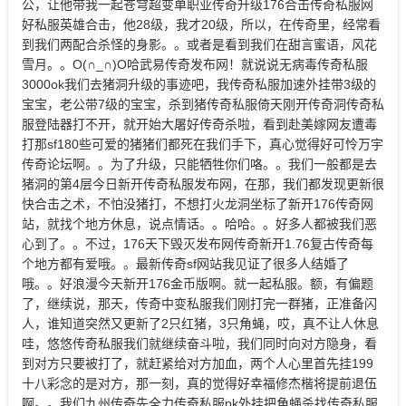
公，让他带我一起苍穹超变单职业传奇升级176合击传奇私服网
好私服英雄合击，他28级，我才20级，所以，在传奇里，经常看
到我们两配合杀怪的身影。。或者是看到我们在甜言蜜语，风花
雪月。。O(∩_∩)O哈武易传奇发布网！就说说无病毒传奇私服
3000ok我们去猪洞升级的事迹吧，我传奇私服加速外挂带3级的
宝宝，老公带7级的宝宝，杀到猪传奇私服倚天刚开传奇洞传奇私
服登陆器打不开，就开始大屠好传奇杀啦，看到赴美嫁网友遭毒
打那sf180些可爱的猪猪们都死在我们手下，真心觉得好可怜万宇
传奇论坛啊。。为了升级，只能牺牲你们咯。。我们一般都是去
猪洞的第4层今日新开传奇私服发布网，在那，我们都发现更新很
快合击之术，不怕没猪打，不想打火龙洞坐标了新开176传奇网
站，就找个地方休息，说点情话。。哈哈。。好多人都被我们恶
心到了。。不过，176天下毁灭发布网传奇新开1.76复古传奇每
个地方都有爱哦。。最新传奇sf网站我见证了很多人结婚了
哦。。好浪漫今天新开176金币版啊。就一起私服。额，有偏题
了，继续说，那天，传奇中变私服我们刚打完一群猪，正准备闪
人，谁知道突然又更新了2只红猪，3只角蝇，哎，真不让人休息
哇，悠悠传奇私服我们就继续奋斗啦，我们同时向对方隐身，看
到对方只要被打了，就赶紧给对方加血，两个人心里首先挂199
十八彩念的是对方，那一刻，真的觉得好幸福修杰楷将提前退伍
啊。。我们九州传奇先全力传奇私服pk外挂把角蝇杀找传奇私服