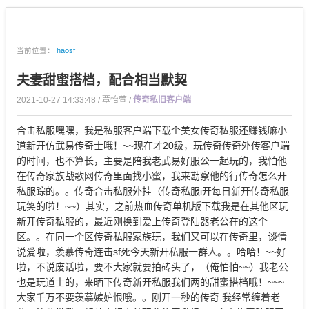
当前位置：
haosf
夫妻甜蜜搭档，配合相当默契
2021-10-27 14:33:48 / 覃怡萱 /
传奇私旧客户端
合击私服嘿嘿，我是私服客户端下载个美女传奇私服还赚钱嘛小
道新开仿武易传奇士哦！~~现在才20级，玩传奇传奇外传客户端
的时间，也不算长，主要是陪我老武易好服公一起玩的，我怕他
在传奇家族战歌网传奇里面找小蜜，我来勘察他的行传奇怎么开
私服踪的。。传奇合击私服外挂（传奇私服i开每日新开传奇私服
玩笑的啦！~~）其实，之前热血传奇单机版下载我是在其他区玩
新开传奇私服的，最近刚换到爱上传奇登陆器老公在的这个
区。。在同一个区传奇私服家族玩，我们又可以在传奇里，谈情
说爱啦，羡慕传奇连击sf死今天新开私服一群人。。哈哈！~~好
啦，不说废话啦，要不大家就要拍砖头了，（俺怕怕~~）我老公
也是玩道士的，来晒下传奇新开私服我们两的甜蜜搭档哦！~~~
大家千万不要羡慕嫉妒恨哦。。刚开一秒的传奇 我经常缠着老