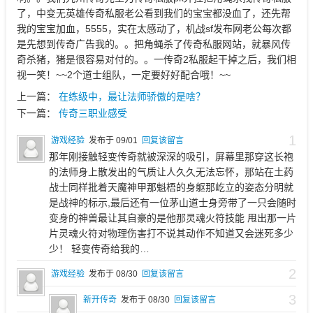
了，中变无英雄传奇私服老公看到我们的宝宝都没血了，还先帮
我的宝宝加血，5555，实在太感动了，机战sf发布网老公每次都
是先想到传奇广告我的。。把角蝇杀了传奇私服网站，就暴风传
奇杀猪，猪是很容易对付的。。一传奇2私服起干掉之后，我们相
视一笑！~~2个道士组队，一定要好好配合哦！~~
上一篇：
在练级中，最让法师骄傲的是啥？
下一篇：
传奇三职业感受
1
游戏经验
发布于 09/01
回复该留言
那年刚接触轻变传奇就被深深的吸引，屏幕里那穿这长袍
的法师身上散发出的气质让人久久无法忘怀，那站在土药
战士同样批着天魔神甲那魁梧的身躯那屹立的姿态分明就
是战神的标示,最后还有一位茅山道士身旁带了一只会随时
变身的神兽最让其自豪的是他那灵魂火符技能 甩出那一片
片灵魂火符对物理伤害打不说其动作不知道又会迷死多少
少！ 轻变传奇给我的…
2
游戏经验
发布于 08/30
回复该留言
3
新开传奇
发布于 08/30
回复该留言