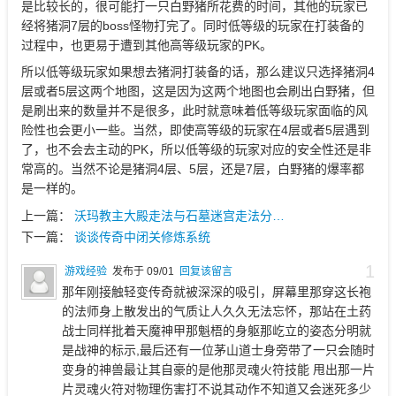
是比较长的，很可能打一只白野猪所花费的时间，其他的玩家已
经将猪洞7层的boss怪物打完了。同时低等级的玩家在打装备的
过程中，也更易于遭到其他高等级玩家的PK。
所以低等级玩家如果想去猪洞打装备的话，那么建议只选择猪洞4
层或者5层这两个地图，这是因为这两个地图也会刷出白野猪，但
是刷出来的数量并不是很多，此时就意味着低等级玩家面临的风
险性也会更小一些。当然，即使高等级的玩家在4层或者5层遇到
了，也不会去主动的PK，所以低等级的玩家对应的安全性还是非
常高的。当然不论是猪洞4层、5层，还是7层，白野猪的爆率都
是一样的。
上一篇：
沃玛教主大殿走法与石墓迷宫走法分…
下一篇：
谈谈传奇中闭关修炼系统
1
游戏经验
发布于 09/01
回复该留言
那年刚接触轻变传奇就被深深的吸引，屏幕里那穿这长袍
的法师身上散发出的气质让人久久无法忘怀，那站在土药
战士同样批着天魔神甲那魁梧的身躯那屹立的姿态分明就
是战神的标示,最后还有一位茅山道士身旁带了一只会随时
变身的神兽最让其自豪的是他那灵魂火符技能 甩出那一片
片灵魂火符对物理伤害打不说其动作不知道又会迷死多少