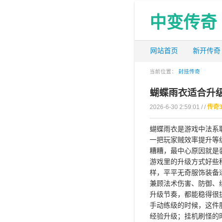
中变传奇
网站首页
新开传奇
当前位置：
封挂传奇
蝴蝶雨衣适合升
2026-6-30 2:59:01 / /
传奇
蝴蝶雨衣是游戏中法系
一把玩家贼效率提升等
糟糟，最中心原因就是
游戏里的升级方式好些
样，平平无奇服饰装备
兼顾法术伤害、防御、
升级节奏，都能稳得很
手动练级的时候，这件
经验升级；挂机刷怪的