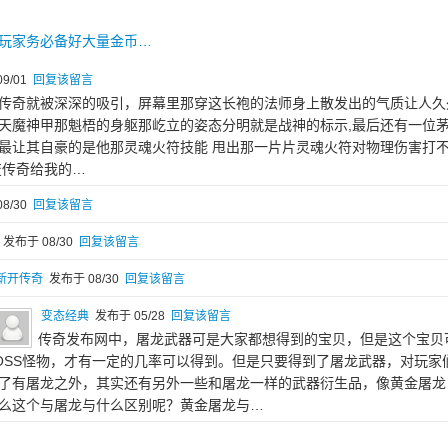
玩家务必备好大量金币…
9/01
回复该留言
传奇就被深深的吸引，屏幕里那穿这长袍的法师身上散发出的气质让人久
天魔神甲那魁梧的身躯那屹立的姿态分明就是战神的标示,最后还有一位
最让其自豪的是他那灵魂火符技能 甩出那一片片灵魂火符对物理伤害打
变传奇给我的…
8/30
回复该留言
发布于 08/30
回复该留言
新开传奇
发布于 08/30
回复该留言
变态经典
发布于 05/28
回复该留言
传奇发布网中，屠龙武器可是大家都想得到的宝贝，但是这个宝贝
OSS怪物，才有一定的几率可以得到。但是只要得到了屠龙武器，对玩家
了有屠龙之外，其实还有另外一些和屠龙一样的武器衍生品，像黄金屠龙
么这个与屠龙与什么区别呢？黄金屠龙与…