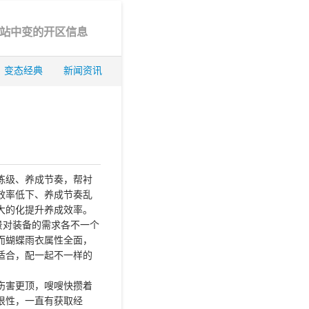
站中变的开区信息
变态经典
新闻资讯
练级、养成节奏，帮衬
效率低下、养成节奏乱
大的化提升养成效率。
景对装备的需求各不一个
而蝴蝶雨衣属性全面，
适合，配一起不一样的
伤害更顶，嗖嗖快攒着
很性，一直有获取经