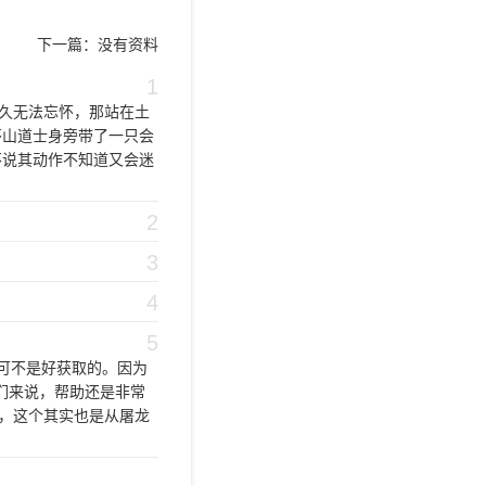
下一篇：
没有资料
1
久无法忘怀，那站在土
茅山道士身旁带了一只会
不说其动作不知道又会迷
2
3
4
5
可不是好获取的。因为
们来说，帮助还是非常
，这个其实也是从屠龙