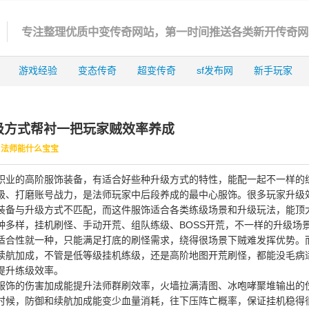
专注整理优质中变传奇网站，第一时间推送各类新开传奇网
游戏经验
变态传奇
超变传奇
sf发布网
新手玩家
级方式帮衬一把玩家贼效率养成
3法师能什么宝宝
职业的高阶服饰装备，有适合好些种升级方式的特性，能配一起不一样的
级、打磨账号战力，是法师玩家中后段养成的最中心服饰。很多玩家升级
装备与升级方式不匹配，而这件服饰适合各类练级场景和升级玩法，能顶
种多样，挂机刷怪、手动开荒、组队练级、BOSS开荒，不一样的升级场
适合性就一种，只能满足打底的刷怪需求，绕得很场景下贼难发挥优势。
续航加成，不管是低等级挂机练级，还是高阶地图开荒刷怪，都能没毛病
提升练级效率。
服饰的伤害加成能提升法师群刷效率，火墙拉满清图、冰咆哮聚堆输出的
时候，防御和续航加成能变少血量消耗，往下压阵亡概率，保证挂机稳得