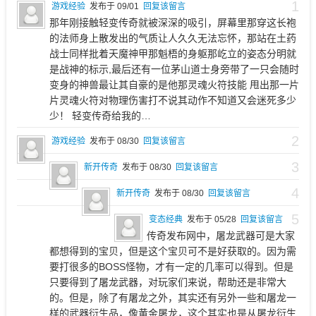
1
游戏经验
发布于 09/01
回复该留言
那年刚接触轻变传奇就被深深的吸引，屏幕里那穿这长袍
的法师身上散发出的气质让人久久无法忘怀，那站在土药
战士同样批着天魔神甲那魁梧的身躯那屹立的姿态分明就
是战神的标示,最后还有一位茅山道士身旁带了一只会随时
变身的神兽最让其自豪的是他那灵魂火符技能 甩出那一片
片灵魂火符对物理伤害打不说其动作不知道又会迷死多少
少！ 轻变传奇给我的…
2
游戏经验
发布于 08/30
回复该留言
3
新开传奇
发布于 08/30
回复该留言
4
新开传奇
发布于 08/30
回复该留言
5
变态经典
发布于 05/28
回复该留言
传奇发布网中，屠龙武器可是大家
都想得到的宝贝，但是这个宝贝可不是好获取的。因为需
要打很多的BOSS怪物，才有一定的几率可以得到。但是
只要得到了屠龙武器，对玩家们来说，帮助还是非常大
的。但是，除了有屠龙之外，其实还有另外一些和屠龙一
样的武器衍生品，像黄金屠龙，这个其实也是从屠龙衍生