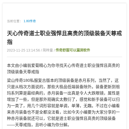
当前位置：
1.80传奇
天心传奇道士职业强悍且高贵的顶级装备天尊戒
指
2023-11-25 13:14:56 / 简梓童 /
传奇舒服可以漏洞软件
本文由小编翁爱菊精心为你寻找天心传奇道士职业强悍且高贵的
顶级装备天尊戒指
梁山传奇180私服复古版本的顶级装备是赤月系列，当然了，这
只是从档次方面说的，那些大极品低端装备除外。装备更新到祖
玛系列算是最经典的，赤月装备一出真是令人大跌眼镜，属性是
增加了一些，但是那外观确实太敷衍了，感觉和新手装备可以归
为一类了，用几个词形容就是单调，单薄，无趣。不过在小编看
来赤月装备也不是全都没法看，比如今天小编要为大家分享的一
种赤月装备就还可以，它就是道士职业强悍且高贵的顶级装备
——天尊戒指，且听小编为你分解。