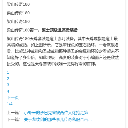
梁山传奇180
梁山传奇180
梁山传奇180
梁山传奇180
第一，道士顶级且高贵装备
梁山传奇180天尊套装是道士赤月装备，其中天尊戒指是道士最
高端的戒指，如上图所示，它是翠绿色的宝石指环，一看就很名
贵。比起法神戒指和圣战戒指那种很丑的金属指环设定看起来不
知道好了多少倍。如此顶级且高贵的装备对于小编而言还是欣然
接受的，这也是天尊套装中我唯一觉得好看的首饰。
1
2
3
4
下一页
1/4
上一篇：
小虾米的沙巴克曾被两位大佬抢走第…
下一篇：
关于龙纹剑的那些事儿传奇私服合击…