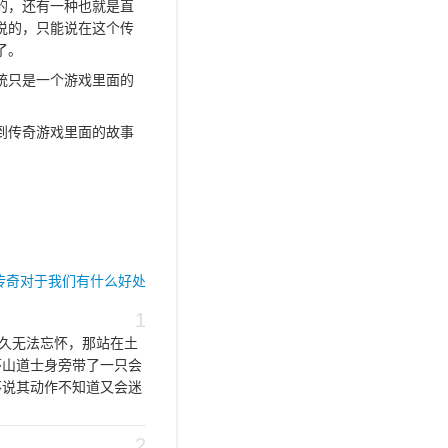
的，还有一种也就是直
说的，只能说在这个传
了。
统只是一个游戏里面的
到传奇游戏里面的故事
sf传奇对于我们有什么好处
1
久无法忘怀，那站在土
茅山道士身旁带了一只会
不说其动作不知道又会迷
2