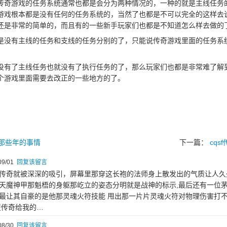
游戏的任务系统通常也都是会分为两种情况的，一种的就是主线任务
游戏根本都是没有任何的任务系统的，当然了也都是不可以完全的这样去
还是非常的简单的，而且有的一些新手玩家们也都是不知道怎么样去做的
有主线的任务和支线的任务分别的了，只能说传奇游戏里面的任务系
了主线任务也就没有了执行任务的了，那么玩家们也都是非常难了解
个游戏里面需要去改正的一些地方的了。
奇那些年的事情
下一篇：
cq
9/01
回复该留言
传奇就被深深的吸引，屏幕里那穿这长袍的法师身上散发出的气质让人久
天魔神甲那魁梧的身躯那屹立的姿态分明就是战神的标示,最后还有一位
最让其自豪的是他那灵魂火符技能 甩出那一片片灵魂火符对物理伤害打
变传奇给我的…
8/30
回复该留言