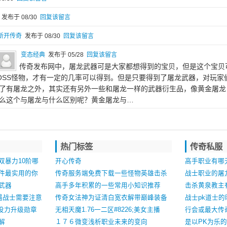
发布于 08/30
回复该留言
新开传奇
发布于 08/30
回复该留言
变态经典
发布于 05/28
回复该留言
传奇发布网中，屠龙武器可是大家都想得到的宝贝，但是这个宝贝
OSS怪物，才有一定的几率可以得到。但是只要得到了屠龙武器，对玩家
了有屠龙之外，其实还有另外一些和屠龙一样的武器衍生品，像黄金屠龙
么这个与屠龙与什么区别呢？黄金屠龙与…
热门标签
传奇私服
双暴力10阶哪
开心传奇
高手职业有哪
件最实用的你
传奇服务端免费下载一些怪物英雄击杀
战士职业的屠龙
武器
才能够获得经验
高手多年积累的一些常用小知识推荐
击杀黄泉教主
遇战士需要注意
传奇女法神为证清白宽衣解带巅峰装备
战士pk道士
役力升级勋章
看得人眼馋
无相天魔1.76一二区#8226;美女主播
行会或最大传
解
#8226;曼の妮（中）
１７６微变浅析职业未来的变向
是以PK为乐的