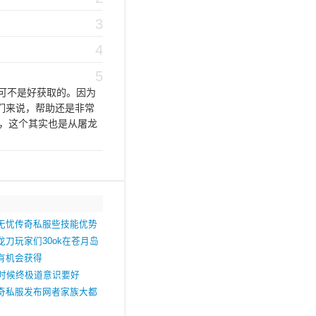
3
4
5
可不是好获取的。因为
们来说，帮助还是非常
，这个其实也是从屠龙
无忧传奇私服些技能优势
刀玩家们30ok在苍月岛
有机会获得
的时候终极道意识要好
奇私服发布网者家族大都