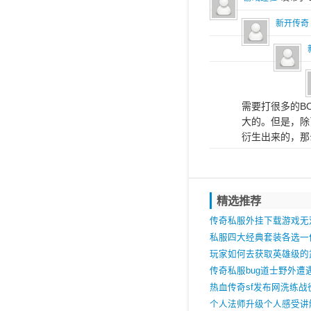
新开传奇
需要打很多的B
大的。但是，除
衍生出来的，那
精选推荐
传奇私服外挂下载游戏无
里有爆?
私服四大经典套装各选一
最看好哪件
玩家如何去获取英雄级的
传奇私服bug道士野外遭
什么
热血传奇sf发布网洗练战
也是最好选项
个人法师升级个人感受讲