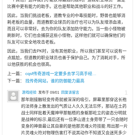
比赛中更有能力的助手。这也是帮助其他职业和战斗的好工作。
因此，当我们挑战老板，道教专业的中毒技能时，野兽也能够消
耗老板的血量，而道教职业球员的治疗也可以为队友增添血液，
而且可以非常好。去为你的队友添加防守能力。当一些小怪物被
刷新时，它们也会捕获这些小怪物，这样他们就可以确保他们的
队友可以安全地攻击老板。
因此，当我们去PK时，没有其他职业，所以我们甚至可以说有一
点尴尬，但道教的职业球员也善于保护自己。为了消耗对手，所
以他获胜的机会也很高。
上一篇：
cqsf传奇游戏一定要多去学习高手经…
下一篇：
找传奇网站，谁的防御能力最高
1
游戏经验
发布于 09/01
回复该留言
那年刚接触轻变传奇就被深深的吸引，屏幕里那穿这长袍
的法师身上散发出的气质让人久久无法忘怀，那站在土药
战士同样批着天魔神甲那魁梧的身躯那屹立的姿态分明就
是战神的标示,最后还有一位茅山道士身旁带了一只会随时
变身的神兽最让其自豪的是他那灵魂火符技能 甩出那一片
片灵魂火符对物理伤害打不说其动作不知道又会迷死多少